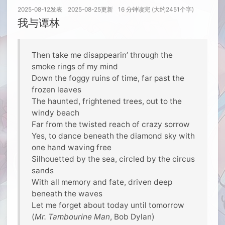
2025-08-12
发表
2025-08-25
更新
16 分钟读完 (大约2451个字)
我与谭林
Then take me disappearin’ through the
smoke rings of my mind
Down the foggy ruins of time, far past the
frozen leaves
The haunted, frightened trees, out to the
windy beach
Far from the twisted reach of crazy sorrow
Yes, to dance beneath the diamond sky with
one hand waving free
Silhouetted by the sea, circled by the circus
sands
With all memory and fate, driven deep
beneath the waves
Let me forget about today until tomorrow
(
Mr. Tambourine Man
, Bob Dylan)