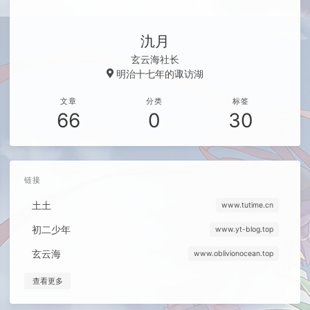
氿月
玄云海社长
明治十七年的诹访湖
文章
分类
标签
66
0
30
链接
土土
www.tutime.cn
初二少年
www.yt-blog.top
玄云海
www.oblivionocean.top
查看更多