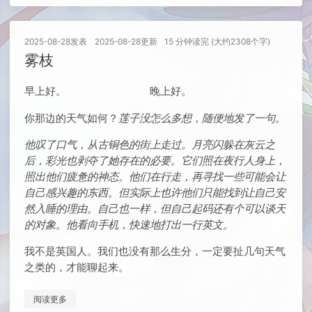
2025-08-28
发表
2025-08-28
更新
15 分钟读完 (大约2308个字)
雾枝
早上好。 晚上好。
你那边的天气如何？
莲子没怎么多想，随便地发了一句。
他叹了口气，从古铜色的街上走过。月亮闪躲在灰云之
后，彩光也剥夺了她存在的必要。它们照在夜行人身上，
照出他们疲惫的神态。他们在行走，再寻找一些可能会让
自己感兴趣的东西。但实际上也许他们只能找到让自己安
然入睡的理由。自己也一样，但自己起码还有个可以谈天
的对象。他看向手机，快速地打出一行英文。
我不是英国人。我们也没有那么生分，一定要扯几句天气
之类的，才能聊起来。
阅读更多