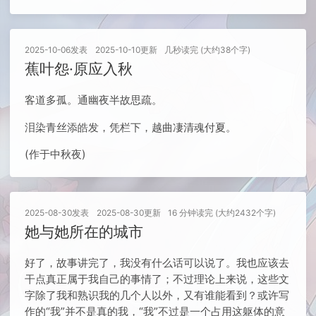
2025-10-06
发表
2025-10-10
更新
几秒读完 (大约38个字)
蕉叶怨·原应入秋
客道多孤。通幽夜半故思疏。
泪染青丝添皓发，凭栏下，越曲凄清魂付夏。
(作于中秋夜)
2025-08-30
发表
2025-08-30
更新
16 分钟读完 (大约2432个字)
她与她所在的城市
好了，故事讲完了，我没有什么话可以说了。我也应该去
干点真正属于我自己的事情了；不过理论上来说，这些文
字除了我和熟识我的几个人以外，又有谁能看到？或许写
作的“我”并不是真的我，“我”不过是一个占用这躯体的意