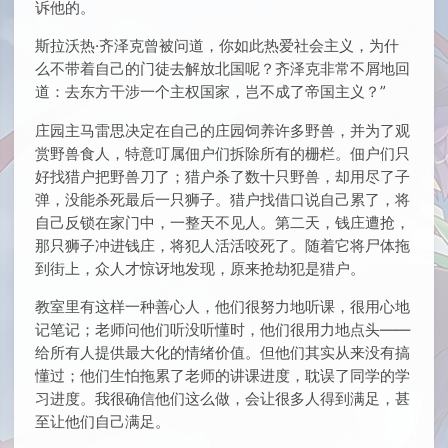
诉他的。
斯拉沃热·齐泽克曾被问道，你如此热爱社会主义，为什
么不带着自己的门徒去解放北国呢？齐泽克非常不屑地回
道：去东方干涉一个主权国家，岂不成了帝国主义？”
庄园主马雷思决定在自己的庄园饲养许多野兽，并为了观
赏野兽食人，特意叮属佃户们拆除所有的栅栏。佃户们只
好找猎户把野兽刀了；猎户杀了数十只野兽，却用尽了子
弹，没能杀死最后一只狮子。猎户找借口说自己累了，将
自己反锁在家门中，一整天不见人。第二天，钱庄遭抢，
那只狮子冲进钱庄，将犯人活活咬死了。随着它将尸体拖
到街上，众人才惊讶地发现，原来抢劫犯是猎户。
教室里有这样一种善心人，他们很努力地听课，很用心地
记笔记；老师问他们听没听懂时，他们很用力地点头——
给所有人提供最大化的情绪价值。但他们其实从来没有搞
懂过；他们生怕拖累了老师的讲课进度，耽误了同学的学
习进度。我很确信他们这么做，会让很多人得到满足，甚
至让他们自己满足。