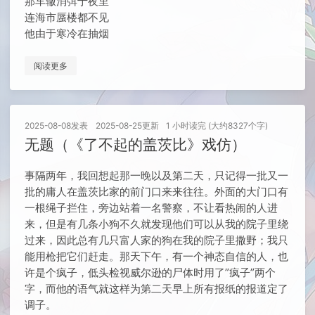
那车辙消弭于夜里
连海市蜃楼都不见
他由于寒冷在抽烟
阅读更多
2025-08-08
发表
2025-08-25
更新
1 小时读完 (大约8327个字)
无题（《了不起的盖茨比》戏仿）
事隔两年，我回想起那一晚以及第二天，只记得一批又一
批的庸人在盖茨比家的前门口来来往往。外面的大门口有
一根绳子拦住，旁边站着一名警察，不让看热闹的人进
来，但是有几条小狗不久就发现他们可以从我的院子里绕
过来，因此总有几只富人家的狗在我的院子里撒野；我只
能用枪把它们赶走。那天下午，有一个神态自信的人，也
许是个疯子，低头检视威尔逊的尸体时用了”疯子”两个
字，而他的语气就这样为第二天早上所有报纸的报道定了
调子。