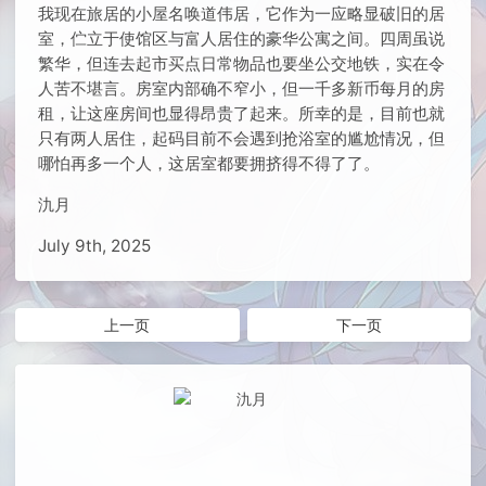
我现在旅居的小屋名唤道伟居，它作为一应略显破旧的居
室，伫立于使馆区与富人居住的豪华公寓之间。四周虽说
繁华，但连去起市买点日常物品也要坐公交地铁，实在令
人苦不堪言。房室内部确不窄小，但一千多新币每月的房
租，让这座房间也显得昂贵了起来。所幸的是，目前也就
只有两人居住，起码目前不会遇到抢浴室的尴尬情况，但
哪怕再多一个人，这居室都要拥挤得不得了了。
氿月
July 9th, 2025
上一页
下一页