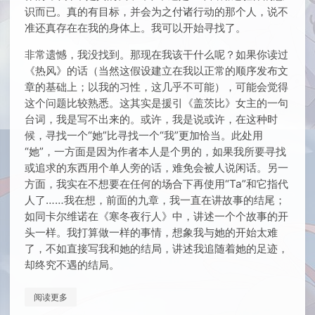
识而已。真的有目标，并会为之付诸行动的那个人，说不
准还真存在在我的身体上。我可以开始寻找了。
非常遗憾，我没找到。那现在我该干什么呢？如果你读过
《热风》的话（当然这假设建立在我以正常的顺序发布文
章的基础上；以我的习性，这几乎不可能），可能会觉得
这个问题比较熟悉。这其实是援引《盖茨比》女主的一句
台词，我是写不出来的。或许，我是说或许，在这种时
候，寻找一个“她”比寻找一个“我”更加恰当。此处用
“她”，一方面是因为作者本人是个男的，如果我所要寻找
或追求的东西用个单人旁的话，难免会被人说闲话。另一
方面，我实在不想要在任何的场合下再使用“Ta”和它指代
人了……我在想，前面的九章，我一直在讲故事的结尾；
如同卡尔维诺在《寒冬夜行人》中，讲述一个个故事的开
头一样。我打算做一样的事情，想象我与她的开始太难
了，不如直接写我和她的结局，讲述我追随着她的足迹，
却终究不遇的结局。
阅读更多