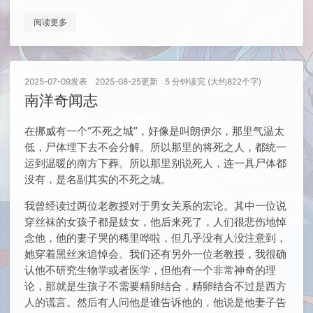
阅读更多
2025-07-09
发表
2025-08-25
更新
5 分钟读完 (大约822个字)
南洋奇闻志
在挪威有一个“不死之城”，好像是叫朗伊尔，那里气温太
低，尸体埋下去不会分解。所以那里的将死之人，都统一
运到温暖的南方下葬。所以那里别说死人，连一具尸体都
没有，是名副其实的不死之城。
我曾经读过两位老教授对于男女关系的宏论。其中一位说
穿丝袜的女孩子都是妓女，他后来死了，人们很悲伤地悼
念他，他的妻子哭的稀里哗啦，但几乎没有人没注意到，
她穿着黑丝来追悼会。我们还有另外一位老教授，我很确
认他不研究生物学或者医学，但他有一个非常神奇的理
论，那就是生孩子不需要精卵结合，精卵结合不过是西方
人的谎言。然后有人问他是谁告诉他的，他说是他妻子告