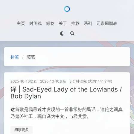
主页
时间线
标签
关于
推荐
系列
元素周期表
标签
随笔
2025-10-10
发表
2025-10-10
更新
8 分钟读完 (大约1141个字)
译 | Sad-Eyed Lady of the Lowlands /
Bob Dylan
这首歌是我最近才发现的一首非常好的民谣，迪伦之词真
乃鬼斧神工，现自译为中文，与君共赏。
阅读更多