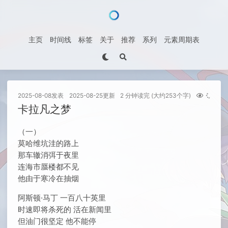
主页
时间线
标签
关于
推荐
系列
元素周期表
2025-08-08
发表
2025-08-25
更新
2 分钟读完 (大约253个字)
次访
卡拉凡之梦
（一）
莫哈维坑洼的路上
那车辙消弭于夜里
连海市蜃楼都不见
他由于寒冷在抽烟
阿斯顿·马丁 一百八十英里
时速即将杀死的 活在新闻里
但油门很坚定 他不能停