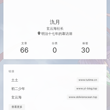
氿月
玄云海社长
明治十七年的诹访湖
文章
分类
标签
66
0
30
链接
土土
www.tutime.cn
初二少年
www.yt-blog.top
玄云海
www.oblivionocean.top
查看更多