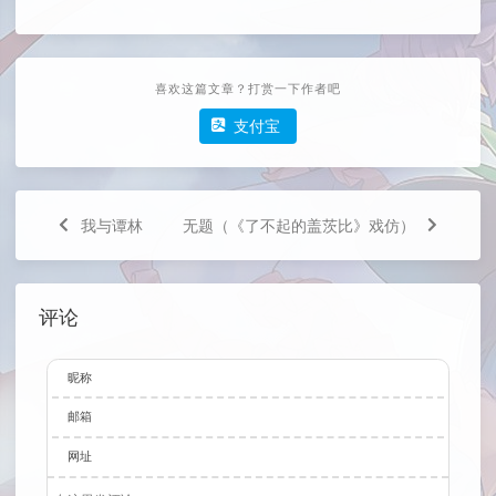
喜欢这篇文章？打赏一下作者吧
支付宝
我与谭林
无题（《了不起的盖茨比》戏仿）
评论
昵称
邮箱
网址