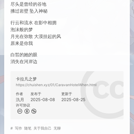
尽头是曾经的谷地
拂过岩壁 坠入神秘
行云和流水 在影中相拥
泡沫般的梦
月光在弥散 大漠挂起的风
原来是你我
白皙的她的眼
消失在河岸边
卡拉凡之梦
https://chuishen.xyz/01/CaravanHotelWhen.html
作者
发布于
更新于
氿月
2025-08-08
2025-08-25
许可协议
#
写作
随笔
关于我自己
无聊