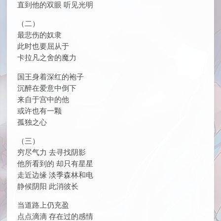
直到他的双眼 听见光明
（二）
最悲伤的奴隶
此时也要屈从于
卡拉凡之舍的魔力
国王身着深红的袍子
沉醉在爱意中倒下
来自于宫中的他
或许也有一颗
孤独之心
（三）
穷尽气力 去寻找阴影
他所看到的 却只有星星
走近边缘 淡季森林和电
静候阴阳 此消彼长
当道路上仍充盈
点点滴滴 存在过的感情