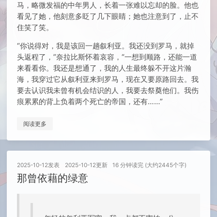
马，略微发福的中年男人，长着一张难以忘却的脸。他也
看见了她，他刻意多眨了几下眼睛；她也注意到了，止不
住笑了笑。
“你说得对，我是该回一趟叙利亚。我还没到罗马，就掉
头返程了，”奈拉比斯怀着哀容，“一想到顺路，还能一道
来看看你。我还是想通了，我的人生最终躲不开这片瀚
海，我穿过它从叙利亚来到罗马，现在又要原路回去。我
要去认识我未曾有机会结识的人，我要去祭奠他们。我伤
痕累累的背上负着两个死亡的帝国，还有……”
阅读更多
2025-10-12
发表
2025-10-12
更新
16 分钟读完 (大约2445个字)
那曾依藉的绿意