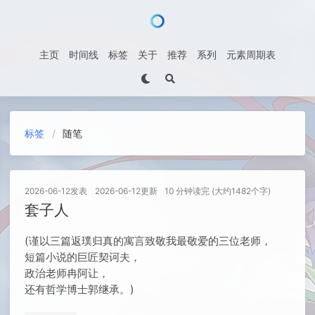
主页
时间线
标签
关于
推荐
系列
元素周期表
标签
随笔
2026-06-12
发表
2026-06-12
更新
10 分钟读完 (大约1482个字)
套子人
(谨以三篇返璞归真的寓言致敬我最敬爱的三位老师，
短篇小说的巨匠契诃夫，
政治老师冉阿让，
还有哲学博士郭继承。)