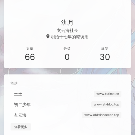
氿月
玄云海社长
明治十七年的诹访湖
文章
分类
标签
66
0
30
链接
土土
www.tutime.cn
初二少年
www.yt-blog.top
玄云海
www.oblivionocean.top
查看更多