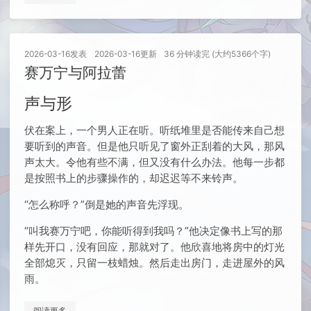
2026-03-16
发表
2026-03-16
更新
36 分钟读完 (大约5366个字)
赛万宁与阿拉蕾
声与形
伏在案上，一个男人正在听。听纸堆里是否能传来自己想
要听到的声音。但是他只听见了窗外正刮着的大风，那风
声太大。令他有些不满，但又没有什么办法。他每一步都
是按照书上的步骤操作的，却迟迟等不来铃声。
“怎么称呼？”倒是她的声音先浮现。
“叫我赛万宁吧，你能听得到我吗？”他决定像书上写的那
样先开口，没有回应，那就对了。他欣喜地将房中的灯光
全部熄灭，只留一枝蜡烛。然后走出房门，走进屋外的风
雨。
阅读更多