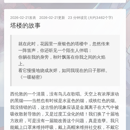
2026-02-21
发表
2026-02-21
更新
23 分钟读完 (大约3462个字)
塔楼的故事
就在此时，花园里一座银色的塔楼中，忽然传来
一阵笛声，你还听见一个陌生人伴唱：
你躺在我的身旁，秋叶飘落在你我之间的火焰
上。
看它慢慢地烧成灰烬，如同我现在的日子那样。
《一碟秘密》
西伦敦的一个清晨，没有鸟儿在歌唱。天空上有浓厚滚动
的黑烟——当然也有时候是水蓝色的烟，或铁红色的烟。
我没猜错的话，这古怪的现象应该是金属离子在大气中被
吸收散射导致的，又是过度工业化的错！我们换了十届地
方政府，可是没有一届能改善这个问题，真是造孽。我只
能戴上口罩来维持呼吸，戴上高帽来维持社交权，不戴它