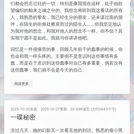
们都会想念过往的一切；特别是像我现在这样，处于由欲
望编织的舶来之城之中的。我想念将听到我这番话的所有
人，我熟悉的挚友，我已经生分的朋友，还未谋过面的朋
伴，在陌生的街角处擦肩而过的陌生人……但我坚定地认
为我对他的想念，和我对他人的想念不一样。你不信？其
实我宁愿不是如此。我就与你讲讲他吧。
回忆是一件很痛苦的事，回顾几年前干的蠢事的时候，你
也会和我一样头疼的。主要倒不是意识到这些事情有多
蠢，而是在于意识到这些蠢事对自己有多重要，倘若没有
这些蠢事，我们就不会是今天的自己。
阅读更多
2025-10-25
发表
2025-10-27
更新
38 分钟读完 (大约5643个字)
一碟秘密
没过几天，她的幻影又一次看见他的到访。熟悉的瘦小黑