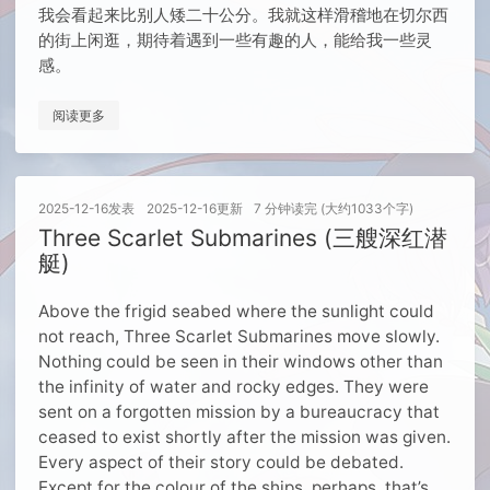
我会看起来比别人矮二十公分。我就这样滑稽地在切尔西
的街上闲逛，期待着遇到一些有趣的人，能给我一些灵
感。
阅读更多
2025-12-16
发表
2025-12-16
更新
7 分钟读完 (大约1033个字)
Three Scarlet Submarines (三艘深红潜
艇)
Above the frigid seabed where the sunlight could
not reach, Three Scarlet Submarines move slowly.
Nothing could be seen in their windows other than
the infinity of water and rocky edges. They were
sent on a forgotten mission by a bureaucracy that
ceased to exist shortly after the mission was given.
Every aspect of their story could be debated.
Except for the colour of the ships, perhaps, that’s