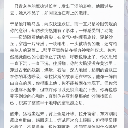
一只青灰色的鹰掠过长空，发出干涩的哀鸣。他回过头
去，她又不见了，如同隐逸在海上的泡沫。
于是他呼唤马匹，向东快速跃进。而一直只是冷眼旁观的
你的意识，却仿佛突然拥有了形体，一样感受到了动能
——它追随着他的身影，在空气中纠缠着旋转。穿越沙
丘，穿越一片绿洲，一块椰枣，一头被啃食的鹿，还有柏
柏尔人的聚落……那里巫毒教徒在举办神秘的仪式。你忽
然感觉自己的心脏停止了跳动，呼吸也静止了。你的思维
一直下沉，一直下沉。往后翻，你的大脑浸没在黄沙里，
穿过古老的残骸，煤炭、石油，深入地幔，粘稠的岩浆正
在你的耳边呼吸。奈拉比斯的故事还在继续，他像一阵自
由自在的风，你得跟上他，你不能被困在地底下。但你怎
么也浮不起来，但或许你可以更彻底地沉下去。你再也感
受不到你的心和肺，直到你在亚利桑那的红沙间找回自
己，积累了整整半个地球的窒息感之后。
醒来。猛地坐起来，背上全是汗珠。拉开窗帘，东方刚刚
露出鱼肚白。躺回床上，尝试再次合上眼睛，但很明显睡
不着了。不是鼻血，也没有咳嗽，不知道身体因什么唤醒