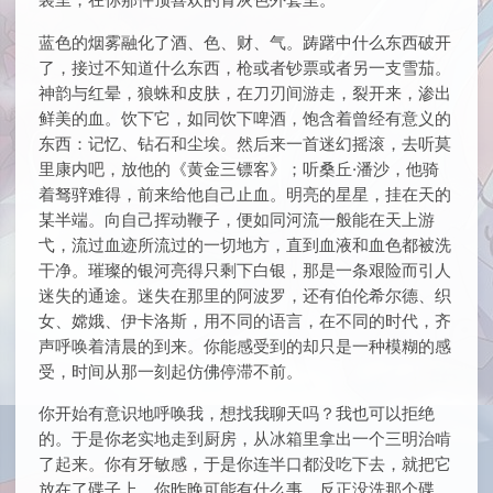
蓝色的烟雾融化了酒、色、财、气。踌躇中什么东西破开
了，接过不知道什么东西，枪或者钞票或者另一支雪茄。
神韵与红晕，狼蛛和皮肤，在刀刃间游走，裂开来，渗出
鲜美的血。饮下它，如同饮下啤酒，饱含着曾经有意义的
东西：记忆、钻石和尘埃。然后来一首迷幻摇滚，去听莫
里康内吧，放他的《黄金三镖客》；听桑丘·潘沙，他骑
着驽骍难得，前来给他自己止血。明亮的星星，挂在天的
某半端。向自己挥动鞭子，便如同河流一般能在天上游
弋，流过血迹所流过的一切地方，直到血液和血色都被洗
干净。璀璨的银河亮得只剩下白银，那是一条艰险而引人
迷失的通途。迷失在那里的阿波罗，还有伯伦希尔德、织
女、嫦娥、伊卡洛斯，用不同的语言，在不同的时代，齐
声呼唤着清晨的到来。你能感受到的却只是一种模糊的感
受，时间从那一刻起仿佛停滞不前。
你开始有意识地呼唤我，想找我聊天吗？我也可以拒绝
的。于是你老实地走到厨房，从冰箱里拿出一个三明治啃
了起来。你有牙敏感，于是你连半口都没吃下去，就把它
放在了碟子上。你昨晚可能有什么事，反正没洗那个碟