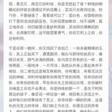
我，看见它，闻见它的时候，你是否想起了谁？鲜艳的蝴
蝶此刻停留在缓缓绽开的花瓣上，昙花只在夜间绽放。轻
巧些，不要碰落了，看看就可以了；蛋白色，在昏暗的街
灯下显些淡淡的蔚蓝色。它的花蕾如蛛丝，结不成网，孤
立地存在；却仍能显出曼妙和美丽，灵动得仿佛舞蹈的
水。去亲吻它吧，这可能需要勇气，但在它闭上之前，你
还有时间。
于是在那一吻间，你又找回了你自己：一块未被雕琢的玉
石，其上正如其下，通透圆润，银白与碧绿恰如其分，像
晴日未至，阴气未满的雨林。你与其它所有的玉一样，都
有两面，一面纯净，一片浑浊；虽然从外表上看起来并不
相似，但二者也总是相互映射的。你有魔法，有着无法言
说的神秘，何时何地都有你将现于世的传闻。你有你的诗
歌，你有你的歌谣，早在你出生之前就以出现，在你被时
光掩盖之后也不会离去。你是特殊的那一个，是生于时间
唇边的孩子，像昙花一样绽放一瞬，便回卷入洪流之中。
这样每日的琐事就有了意义，你等待那一瞬的到来，这漫
长的无意义的等候，我们称之为生活。你遇见过的所有
人，他们对你的期许和怜惜，敬仰和赞美，融合到一起，