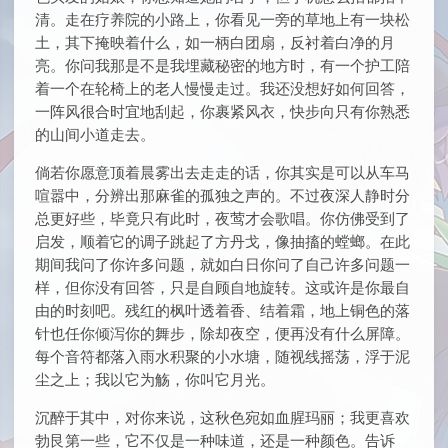
清。走在疗养院的小路上，你看见一旁的草地上有一块松
土，其下掩映着什么，如一柄白团扇，反衬着白净的月
亮。你问我那是不是我埋藏秘密的地方时，有一个护工陪
着一个在轮椅上的老人慢慢走过。我还没想好如何回答，
一阵风很合时宜地刮起，你裹紧风衣，快步向只有你熟悉
的山间小道走去。
倘若你愿意顶着晨雾出去走走的话，你其实是可以从车马
喧嚣中，分辨出那麻雀的孤独之声的。不过夜深人静时分
总更好些，毕竟只有此时，夜莺才会歌唱。你仿佛受到了
启发，顺着它的调子跳起了方丹戈，像抽搐的螳螂。在此
期间我问了你许多问题，就如白日你问了自己许多问题一
样，但你没有回答，只是自顾自地旋转。这或许是你最自
由的时刻吧。残红的枫叶透着香、结着霜，地上铜色的落
针也任你倾泻你的舞步，除却夜空，便再没有什么屏障。
每个音符都落入雨水积聚的小水塘，随视线摇荡，浮于泥
尘之上；我以它为觞，你叫它月光。
沉醉于其中，对你来说，这秋色宛如血腥玛丽；我更喜欢
勃艮第一些，它不仅是一种味道，还是一种颜色。告诉