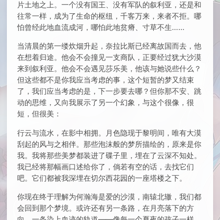
片土地之上。一个没有国王、没有军队的叙利亚，还是和
往常一样，成为了生命的枢纽，千客万来，来者不拒。哪
怕曾经此地血流成河，哪怕此地贫瘠、寸草不生……
当清晨的第一缕炊烟升起，奈拉比斯已经离故国而去，他
在想着归途。他会不会撞见一支商队，正要经过犹大沙漠
来到叙利亚。他会不会遇见莎乐美，他该与她说些什么？
但这些都不是你我应当考虑的事，这个短暂的梦又结束
了，我们应当考虑的是，下一步要去哪？但你那不安、跳
动的思维，又向我展示了另一个幻象，与这个很像，很
短，但很美：
行云与流水，在影中相拥。月色隐现于黎明间，唯有大漠
刮起的风与之相伴。那些泡沫般的梦所描绘的，原来是你
我。我将那些美梦都装进了碟子里，埋在了云深不知处。
我已经将那幅画口述给你了，倘若有空的话，去找它们
吧。它们都被我深埋在切尔西花园的一座塔楼之下。
你现在终于理解为何瀚海是爱的沙漠，南辕北辙，我们都
会回到那个梦境。或许还有另一条路，在月亮落下的方
向，一条染上血迹的轨道——像每一个夏夜的孩子一样，