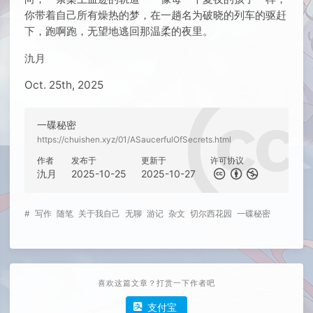
你带着自己所有燥热的梦，在一趟名为破晓的列车的驱赶
下，跑啊跑，无望地逃回那温柔的夜里。
氿月
Oct. 25th, 2025
一碟秘密
https://chuishen.xyz/01/ASaucerfulOfSecrets.html
作者
发布于
更新于
许可协议
氿月
2025-10-25
2025-10-27
#
写作
随笔
关于我自己
无聊
游记
杂文
切尔西花园
一碟秘密
喜欢这篇文章？打赏一下作者吧
支付宝