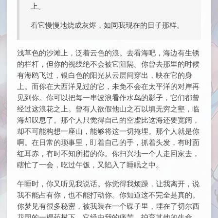
上。
看它慢慢地烧成灰烬，如同我现在的日子那样。
浅草色的沙滩上，泛着云色的浪。去看海吧，海边有生锈
的栏杆，但你的视线绝不会被它阻隔。你曾去那里的时候
有海鸥飞过，银白色的阳光从云层间穿出，映在它的身
上。而你在大西洋见过的它，未免不会在太平洋的对岸再
见到你。你可以把每一串波浪看作水鸟的影子，它们都曾
经过这浪花之上。曾有人欲假他山之石以填无穷之壑，临
海却叹息了。那个人只觉得自己的空虚比这海还要宽阔，
却不可能构想一座山，能够将这一切掩埋。那个人就是你
啊。在日常的琐事里，盯着自己的手，抓着头发，有时面
红耳赤，有时不知所措的你。你扫兴地一个人走回家去，
瞎忙了一会，吃过午饭，又陷入了睡眠之中。
午睡时，你又听见我说话。你觉得我烦躁，让我离开，说
我不能占有你，也不能打动你。你知道这不完全是真的。
你梦见有很多秘密，被我装在一个碟子里，埋在了切尔西
花园的一棵药树下，它经由我的痛苦，护育其他的生命。