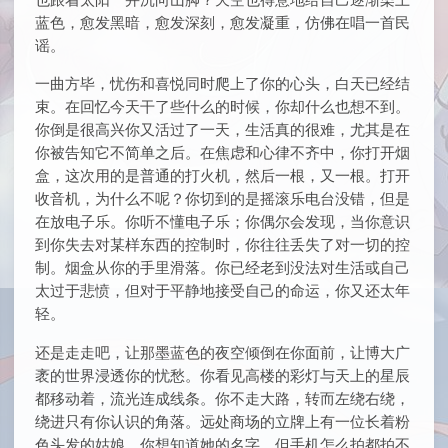
蓝色，愈发黑暗，愈发深刻，愈发凝重，仿佛在唱一首民
谣。
一曲方毕，忧伤和喜悦同时爬上了你的心头，白天已经结
束。在回忆今天干了些什么的时候，你却什么也想不到。
你倒是很高兴你又活过了一天，生活真的很难，尤其是在
你被告知它不简单之后。在焦虑和心律不齐中，你打开烟
盒，这次用的是普通的打火机，然后一根，又一根。打开
收音机，为什么不呢？你切到的是摇滚乐电台没错，但是
在放电子乐。你听不懂电子乐；你偶尔会发现，当你意识
到你失去对某样东西的控制时，你往往丢失了对一切的控
制。烟盒从你的手里滑落。你已经老到没法对生活或自己
太过于悲愤，但对于平静地接受自己的命运，你又还太年
轻。
还是走走吧，让那墨蓝色的夜空倾倒在你面前，让博大广
袤的世界浸透你的忧愁。你看见高楼的彩灯与天上的星辰
都移动着，流光连成线条。你不走大路，转而左绕右绕，
绕进只有你认识的角落。远处商场的立牌上有一位长着粉
色头发的姑娘，你想知道她的名字，但手机怎么拍都拍不