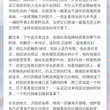
反正该收到的人也永远不会找到，为什么不把这碟秘密当
作留给你的？嘻嘻。在那里有一幅来自千禧年的高饱和度
插画，一张玻璃板下的照片，一面反着强光的乌木书桌，
一桶铠甲勇士和塑料玩具。去把它们拼成一篇毫无意义的
文章吧，这样你就知道该向何方看了。
醒过来，下午还没有过去，你很欣喜地继续挥霍你剩下的
时间。你翻开一本传记，读到琼·贝兹时，猛地看向封
面；你以为是鲍勃·迪伦，实际上是乔布斯。他在谈论音
乐，他在谈论商业，他在嘲笑卖糖水的小子，他向他展示
如何改变世界。他站在故事的中央，直到与你一样轰然倒
下。你穿过座椅后那不存在的靠背，轻盈地躺到床上，看
向青铜色的枝形吊灯。白玉兰状的灯泡，微微折射着窗外
的金光，吊灯的锈迹与树皮倒是有几分相似。你继续读下
去，科技的革新仿佛只是几瞬间的事，两三页就是一个时
代。日子果真是过得快了，一朵花还没来得及绽放的时间
里，一个时代就够启幕和落幕了。
长长的哈欠，夕阳的余晖，映得一切像海市蜃楼。他怀疑
自己还置身于那片沙漠中，跟随着奈拉比斯回访叙利亚。