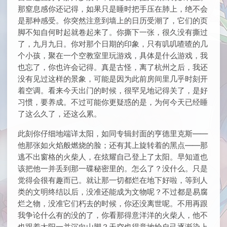
那窒息感你还记得，如果只是睡时把手压在肺上，绝不会
是那种感受。你突然注意到墙上的日历受潮了，它们的页
脚不知自何时起就卷起来了。你撕下一张，很久没有撕过
了，九月九日。你对那个日期的印象，只有叽叽喳喳的几
个小孩，聚在一个空教室里玩游戏，具体是什么游戏，我
也忘了，你也许会记得。真是古怪，离了杭州之后，我还
没有见过这样的景象，可能是因为此前房间里几乎时刻开
着空调。看来今天出门的时候，很罕见地记得关了，是好
习惯，要养成。不过可能你更疑惑的是，为何今天已经睡
了这么久了，还这么累。
此刻你仔细地端详太阳，如同专辑封面的亨德里克斯——
他那张如火焰般燃烧的脸；还有其上旋转着的黑点——那
逃不出窗格的火柴人，在炫耀自己登上了太阳。早知道也
该把他一并丢到那一碟秘密里的。怎么了？没什么。只是
觉得会很有趣而已。就让那一切都烂在地下好啦，等到人
类的文明终结以后，没准还能成为文物呢？不过都是易腐
烂之物，没准它们朽去的时候，你还没离世呢。不用再跟
我争论什么有的没的了，你看那得意洋洋的火柴人，他不
也跟着太阳一并沉向山脚？天空也得意地给自己逐渐染上