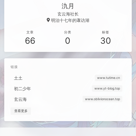
氿月
玄云海社长
明治十七年的诹访湖
文章
分类
标签
66
0
30
链接
土土
www.tutime.cn
初二少年
www.yt-blog.top
玄云海
www.oblivionocean.top
查看更多