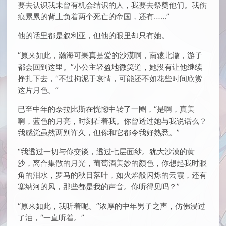
要去认识我未曾有机会结识的人，我要去祭奠他们。我伤
痕累累的背上负着两个死亡的帝国，还有……”
他的话里都是叙利亚，但他的眼里却只有她。
“原来如此，瀚海可果真是爱的沙漠啊，南辕北辙，游子
都会回到这里。”小公主轻盈地微笑道，她没有让他继续
挣扎下去，“不过拘泥于哀情，可能还不如花些时间欣赏
这片月色。”
已至中年的奈拉比斯在恍惚中转了一圈，“是啊，真美
啊，蓝色的月亮，时刻看着我。你曾透过她与我说话么？
我感觉虽然两别许久，但你和它都令我好熟悉。”
“我透过一切与你交谈，透过七层面纱。犹大沙漠的黄
沙，离合集散的月光，葡萄酒美妙的颜色，你想起我时眼
角的泪水，罗马的秋日落叶，如火焰般闪烁的云霞，还有
塞纳河的风，那些都是我的声音。你听得见吗？”
“原来如此，我听着呢。”浓厚的中年男子之声，仿佛浸过
了油，“一直听着。”