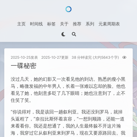
主页
时间线
标签
关于
推荐
系列
元素周期表
2025-10-25
发表
2025-10-27
更新
38 分钟读完 (大约5643个字)
次
一碟秘密
没过几天，她的幻影又一次看见他的到访。熟悉的瘦小黑
马，略微发福的中年男人，长着一张难以忘却的脸。他也
看见了她，他刻意多眨了几下眼睛；她也注意到了，止不
住笑了笑。
“你说得对，我是该回一趟叙利亚。我还没到罗马，就掉
头返程了，”奈拉比斯怀着哀容，“一想到顺路，还能一道
来看看你。我还是想通了，我的人生最终躲不开这片瀚
海，我穿过它从叙利亚来到罗马，现在又要原路回去。我