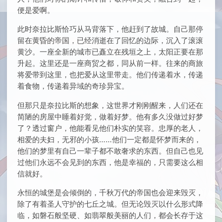
便是爱啊。
此时奈拉比斯恰巧从马背落下，他赶到了故城。自己那停
留在黄昏的帝国，已经消逝在了回忆的边际，沉入了滚滚
黄沙。一座全新的城市已矗立在残垣之上，太阳正要在那
升起。这里还是一座商贸之都，同从前一样。往来的商旅
将爱带到这里，也把爱从这里带走。他们传递着水，传递
着食物，传递着异域的奇珍异宝。
但那只是奈拉比斯的想象，这世界才刚刚醒来，人们还在
简陋的房屋中睡着好觉，做着好梦。他有多久没做过好梦
了？透过窗户，他能看见他们朴实的笑容。忠厚的老人，
相爱的夫妇，无邪的小孩……他们一定都是怀梦而来的，
他们的梦里有自己一辈子都不敢奢求的东西。但自己也见
过他们永远不会见到的东西，他是幸福的，只需要这么相
信就好。
永恒的城堡是会倾倒的，千秋万代的帝国也会迎来毁灭，
除了有着圣人守护的七丘之城。但无论毁灭以什么形式降
临，如磐石般坚硬、如翡翠般美丽的人们，都会长存于这