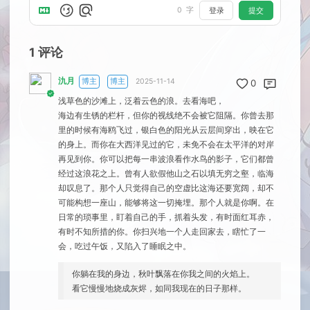
0
字
登录
提交
1
评论
氿月
博主
博主
2025-11-14
0
浅草色的沙滩上，泛着云色的浪。去看海吧，
海边有生锈的栏杆，但你的视线绝不会被它阻隔。你曾去那
里的时候有海鸥飞过，银白色的阳光从云层间穿出，映在它
的身上。而你在大西洋见过的它，未免不会在太平洋的对岸
再见到你。你可以把每一串波浪看作水鸟的影子，它们都曾
经过这浪花之上。曾有人欲假他山之石以填无穷之壑，临海
却叹息了。那个人只觉得自己的空虚比这海还要宽阔，却不
可能构想一座山，能够将这一切掩埋。那个人就是你啊。在
日常的琐事里，盯着自己的手，抓着头发，有时面红耳赤，
有时不知所措的你。你扫兴地一个人走回家去，瞎忙了一
会，吃过午饭，又陷入了睡眠之中。
你躺在我的身边，秋叶飘落在你我之间的火焰上。
看它慢慢地烧成灰烬，如同我现在的日子那样。