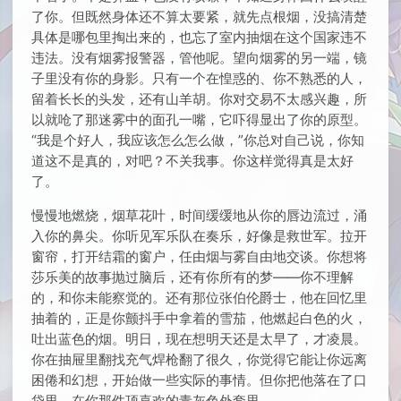
了你。但既然身体还不算太要紧，就先点根烟，没搞清楚
具体是哪包里掏出来的，也忘了室内抽烟在这个国家违不
违法。没有烟雾报警器，管他呢。望向烟雾的另一端，镜
子里没有你的身影。只有一个在惶惑的、你不熟悉的人，
留着长长的头发，还有山羊胡。你对交易不太感兴趣，所
以就呛了那迷雾中的面孔一嘴，它吓得显出了你的原型。
“我是个好人，我应该怎么怎么做，”你总对自己说，你知
道这不是真的，对吧？不关我事。你这样觉得真是太好
了。
慢慢地燃烧，烟草花叶，时间缓缓地从你的唇边流过，涌
入你的鼻尖。你听见军乐队在奏乐，好像是救世军。拉开
窗帘，打开结霜的窗户，任由烟与雾自由地交谈。你想将
莎乐美的故事抛过脑后，还有你所有的梦——你不理解
的，和你未能察觉的。还有那位张伯伦爵士，他在回忆里
抽着的，正是你颤抖手中拿着的雪茄，他燃起白色的火，
吐出蓝色的烟。明日，现在想明天还是太早了，才凌晨。
你在抽屉里翻找充气焊枪翻了很久，你觉得它能让你远离
困倦和幻想，开始做一些实际的事情。但你把他落在了口
袋里，在你那件顶喜欢的青灰色外套里。