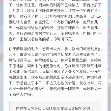
子。但你没注意。因为你看到雾气已经散去，窗台上多了
几片黄叶，喷泉上的雕像也被浸润，还有一个男孩在拉小
提琴，你看入了神，但只能模糊地听到几声高音。日轮从
橙红转向金黄，你生活在一个有秋日的城市，但只有几
天，你得珍惜这珍贵的气候。打理打理自己，出去走几
步。单行道间走着匆忙的行人，车在鸣喇叭；司机们打开
窗户，互相说着粗俗的话，你可听不见。
你穿着厚厚的毛衣，想着出去走几步。刚出门就感到又热
又冷，谁说秋天是个好时节的？切尔西花园够你逛的了，
可惜你进不去，你得绕着它走。你对着栅栏里的一株榕树
不停地描，画出来的却更像红树。你在周围很不服气地画
上水波，像沼泽地，无情地淹没了火柴人的双腿。他挣扎
着想逃出来，你不知道他想跃出沼泽还是画框。你懒得画
了，于是合上了本子，不去关心他的命运。就在此时，花
园里一座银色的塔楼中，忽然传来一阵笛声，你还听见一
个陌生人伴唱：
你躺在我的身边，秋叶飘落在你我之间的火焰