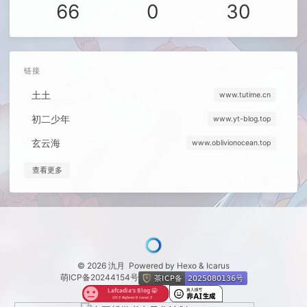
66
0
30
链接
土土
www.tutime.cn
初二少年
www.yt-blog.top
玄云海
www.oblivionocean.top
查看更多
© 2026 氿月
Powered by
Hexo
&
Icarus
萌ICP备20244154号