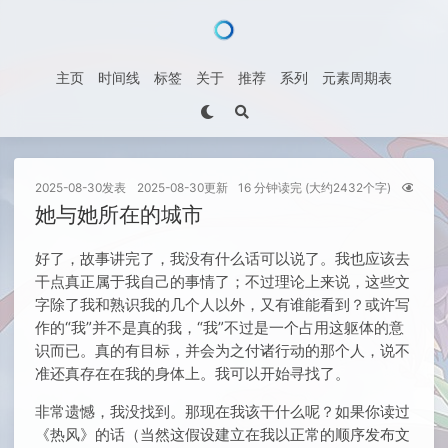
主页
时间线
标签
关于
推荐
系列
元素周期表
2025-08-30
发表
2025-08-30
更新
16 分钟读完 (大约2432个字)
次
她与她所在的城市
好了，故事讲完了，我没有什么话可以说了。我也应该去
干点真正属于我自己的事情了；不过理论上来说，这些文
字除了我和熟识我的几个人以外，又有谁能看到？或许写
作的“我”并不是真的我，“我”不过是一个占用这躯体的意
识而已。真的有目标，并会为之付诸行动的那个人，说不
准还真存在在我的身体上。我可以开始寻找了。
非常遗憾，我没找到。那现在我该干什么呢？如果你读过
《热风》的话（当然这假设建立在我以正常的顺序发布文