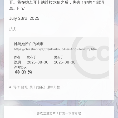
开。我在她离开卡纳维拉尔角之后，失去了她的全部消
息。Fin.”
July 23rd, 2025
氿月
她与她所在的城市
https://chuishen.xyz/01/All-About-Her-And-Her-City.html
作者
发布于
更新于
氿月
2025-08-30
2025-08-30
许可协议
#
写作
随笔
关于我自己
最中幻想
喜欢这篇文章？打赏一下作者吧