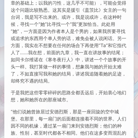
章的基础上；以我的习性，这几乎不可能），可能会觉得
这个问题比较熟悉。这其实是援引《盖茨比》女主的一句
台词，我是写不出来的。或许，我是说或许，在这种时
候，寻找一个“她”比寻找一个“我”更加恰当。此处用
“她”，一方面是因为作者本人是个男的，如果我所要寻找
或追求的东西用个单人旁的话，难免会被人说闲话。另一
方面，我实在不想要在任何的场合下再使用“Ta”和它指代
人了……我在想，前面的九章，我一直在讲故事的结尾；
如同卡尔维诺在《寒冬夜行人》中，讲述一个个故事的开
头一样。我打算做一样的事情，想象我与她的开始太难
了，不如直接写我和她的结局，讲述我追随着她的足迹，
却终究不遇的结局。
于是我把这些零零碎碎的思路全都丢远后，开始衷心地幻
想，她和她所在的那座城市。
“他们说她曾旅居过安德烈斯，那是一座回旋的空中城
堡。在那里，每一扇门的后面都连接着不同的世界。人们
因不同的机缘，通过某一扇门来到安德烈斯；他们的种
族、性别，甚至时代都各不相同。他们在这多变而混乱的