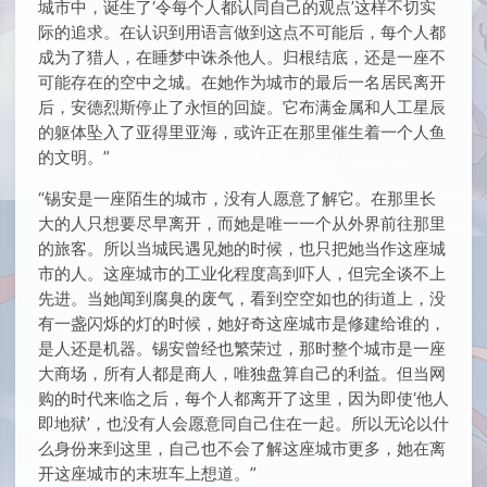
城市中，诞生了‘令每个人都认同自己的观点’这样不切实
际的追求。在认识到用语言做到这点不可能后，每个人都
成为了猎人，在睡梦中诛杀他人。归根结底，还是一座不
可能存在的空中之城。在她作为城市的最后一名居民离开
后，安德烈斯停止了永恒的回旋。它布满金属和人工星辰
的躯体坠入了亚得里亚海，或许正在那里催生着一个人鱼
的文明。”
“锡安是一座陌生的城市，没有人愿意了解它。在那里长
大的人只想要尽早离开，而她是唯一一个从外界前往那里
的旅客。所以当城民遇见她的时候，也只把她当作这座城
市的人。这座城市的工业化程度高到吓人，但完全谈不上
先进。当她闻到腐臭的废气，看到空空如也的街道上，没
有一盏闪烁的灯的时候，她好奇这座城市是修建给谁的，
是人还是机器。锡安曾经也繁荣过，那时整个城市是一座
大商场，所有人都是商人，唯独盘算自己的利益。但当网
购的时代来临之后，每个人都离开了这里，因为即使‘他人
即地狱’，也没有人会愿意同自己住在一起。所以无论以什
么身份来到这里，自己也不会了解这座城市更多，她在离
开这座城市的末班车上想道。”