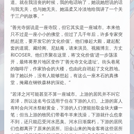
道。就在我沮丧的时候，我的电话响了，她说她想说的话
与我无关，也与她无关。她温柔又冷淡地给我讲了一个关
于三户的故事。”
“善光寺据说是一座寺院，但它其实是一座城市。本来他
只不过是一座小小的佛堂，但过了几千年后，许多专家突
然起意，要开发它的‘文化价值’。他们修起大殿，建起配
套的道观、藏经阁、尼姑庵，请来演员、视频博主、方丈
和COSER。他们齐聚在这里，将‘文化价值’进一步荡漾
开，最终将整片地区变作了‘善光寺文化遗址’。街头巷尾
的咖啡厅，作家协会的大楼，也由此自诩起了文化胜地。
除了她以外，没有人能够想起，有这么一座木石的真佛
堂，掩藏在钢铁森林的深处。”
“若泽之河可能甚至不算一座城市。上游的居民并不叫它
若泽，所以这名号仅适用于住在下游的人们。上游的富人
有时会向河水祭献黄金，下游的人们便能拾取金块大赚一
笔；但当上游的牧民们带着牛羊来洗澡，下游就什么也拿
不到，还只能忍受河水恶臭。河水日渐腐朽，下游的居民
们也都离开了原来的居所。旧金山来的淘金客将这些居所