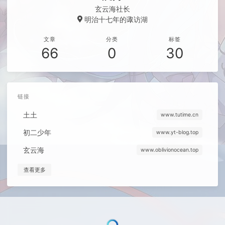
玄云海社长
明治十七年的诹访湖
文章
分类
标签
66
0
30
链接
土土
www.tutime.cn
初二少年
www.yt-blog.top
玄云海
www.oblivionocean.top
查看更多