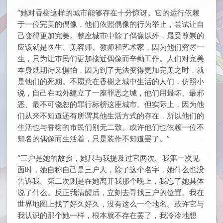
“她对香榭这样的城市能够存在十分惊讶。它的运行依赖
于一位完美的偶像，他们依照偶像的行为举止，尝试让自
己变得更加完美。整座城市中除了偶像以外，最受尊崇的
应该就是医生、美容师、教师和艺术家，因为他们穷尽一
生，只为让市民们更加接近偶像而辛勤工作。人们对完美
本身既期待又惧怕，因为到了无法变得更加完美之时，就
是他们的死期。不愿意在香榭之城中生活的人们，仿照小
说，自己在城外建立了一座罪恶之城，他们用最坏、最邪
恶、最不可饶恕的罪行标榜这座城市。但实际上，因为他
们从来不知道还有所谓其他生活方式的存在，所以他们的
生活也与香榭的市民们别无二致。或许他们也依赖一位不
知名的偶像而生活着，只是装作不知道罢了。”
“三户是她的故乡，她只与我提及过它两次。我第一次见
面时，她自称自己是三户人，除了这个名字，她什么也没
告诉我。第二次则是在她离开我那个晚上，我忘了她具体
说了什么。反正我清醒后，立刻去寻找三户的位置。我在
世界地图上找了好久好久，没有这么一个地名。或许它与
我认识的那个她一样，根本就不存在罢了，我冷冷地想