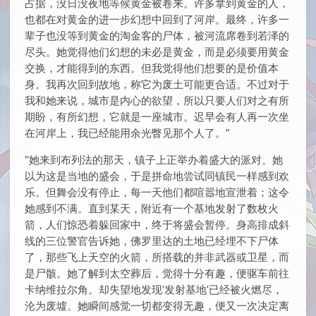
占据，没日没夜地等候黄金被卷来。许多拿到黄金的人，
也都在对黄金的进一步幻想中回到了河岸。最终，许多一
辈子也没等到黄金的淘金客的尸体，被河流席卷到若泽的
尽头。她觉得他们幻想的未必是黄金，而是必须要用黄金
交换，才能得到的东西。但我觉得他们想要的是价值本
身。我再次回到故地，称它为废土可能更合适。不过对于
我和她来说，城市是内心的欲望，所以只要人们对之有所
期盼，有所幻想，它就是一座城市。迟早会有人再一次坐
在河岸上，我已经能用余光瞥见那个人了。”
“她来到布列法的那天，镇子上正举办着盛大的派对。她
以为这是当地的盛会，于是拼命地尝试同镇民一样感到欢
乐。但舞会没有停止，每一天他们都喧嚣地宣泄着；这令
她感到不满。直到某天，附近有一个基地发射了数枚火
箭，人们惊恐着躲回家中，终于将盛会暂停。身高排成斜
线的三位警官告诉她，佛罗里达的土地已经埋不下尸体
了，那些飞上天空的火箭，所搭载的并非武器或卫星，而
是尸骸。她了解到太空葬后，觉得十分有趣，便驱车前往
卡纳维拉尔角。却失望地发现‘发射基地’已经被火燃尽，
沦为废墟。她瞬间感觉一切都变得无趣，便又一次决定离