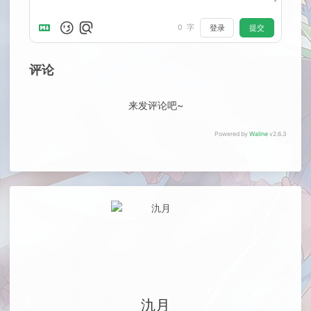
0
字
登录
提交
评论
来发评论吧~
Powered by
Waline
v2.6.3
氿月