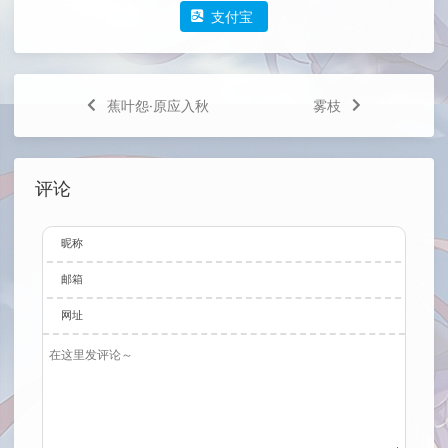
支付宝
蕉叶怨·原应入秋
雾枝
评论
昵称
邮箱
网址