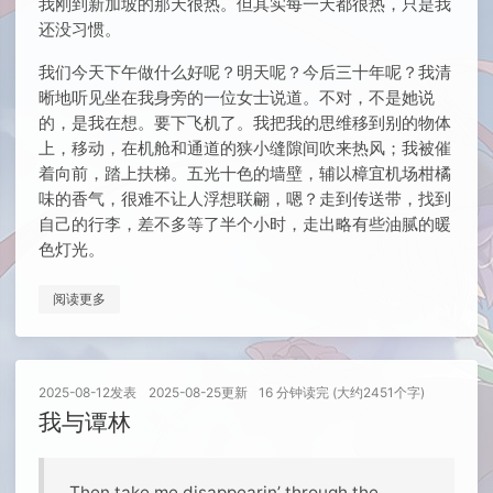
我刚到新加坡的那天很热。但其实每一天都很热，只是我
还没习惯。
我们今天下午做什么好呢？明天呢？今后三十年呢？我清
晰地听见坐在我身旁的一位女士说道。不对，不是她说
的，是我在想。要下飞机了。我把我的思维移到别的物体
上，移动，在机舱和通道的狭小缝隙间吹来热风；我被催
着向前，踏上扶梯。五光十色的墙壁，辅以樟宜机场柑橘
味的香气，很难不让人浮想联翩，嗯？走到传送带，找到
自己的行李，差不多等了半个小时，走出略有些油腻的暖
色灯光。
阅读更多
2025-08-12
发表
2025-08-25
更新
16 分钟读完 (大约2451个字)
我与谭林
Then take me disappearin’ through the