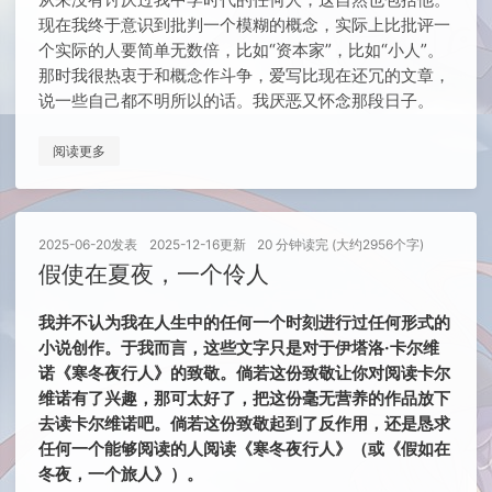
现在我终于意识到批判一个模糊的概念，实际上比批评一
个实际的人要简单无数倍，比如“资本家”，比如“小人”。
那时我很热衷于和概念作斗争，爱写比现在还冗的文章，
说一些自己都不明所以的话。我厌恶又怀念那段日子。
阅读更多
2025-06-20
发表
2025-12-16
更新
20 分钟读完 (大约2956个字)
假使在夏夜，一个伶人
我并不认为我在人生中的任何一个时刻进行过任何形式的
小说创作。于我而言，这些文字只是对于伊塔洛·卡尔维
诺《寒冬夜行人》的致敬。倘若这份致敬让你对阅读卡尔
维诺有了兴趣，那可太好了，把这份毫无营养的作品放下
去读卡尔维诺吧。倘若这份致敬起到了反作用，还是恳求
任何一个能够阅读的人阅读《寒冬夜行人》（或《假如在
冬夜，一个旅人》）。