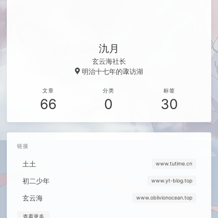
氿月
玄云海社长
明治十七年的诹访湖
文章
分类
标签
66
0
30
链接
土土
www.tutime.cn
初二少年
www.yt-blog.top
玄云海
www.oblivionocean.top
查看更多