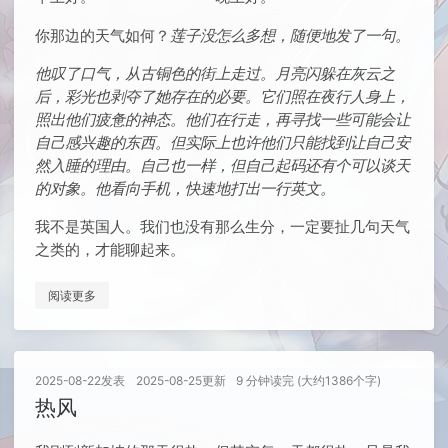
你那边的天气如何？
莲子没怎么多想，随便地发了一句。
他叹了口气，从古铜色的街上走过。月亮闪躲在灰云之
后，彩光也剥夺了她存在的必要。它们照在夜行人身上，
照出他们疲惫的神态。他们在行走，再寻找一些可能会让
自己感兴趣的东西。但实际上也许他们只能找到让自己安
然入睡的理由。自己也一样，但自己起码还有个可以谈天
的对象。他看向手机，快速地打出一行英文。
我不是英国人。我们也没有那么生分，一定要扯几句天气
之类的，才能聊起来。
阅读更多
2025-08-22
发表
2025-08-25
更新
9 分钟读完 (大约1386个字)
热风